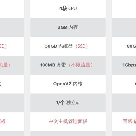
4核
CPU
3GB
内存
SD）
50GB
系统盘
（SSD）
80G
流量）
100MB
宽带
（不限流量）
1Gbp
核
OpenVZ
内核
1/个
独立ip
面板
中文主机管理面板
宝塔