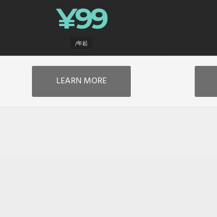
¥99
/年起
LEARN MORE