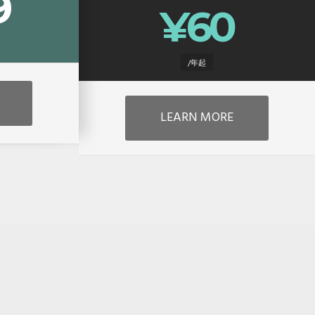
9
¥60
/年起
LEARN MORE