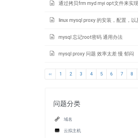
通过拷贝frm myd myi opt文件来
linux mysql proxy 的安装，配置
mysql 忘记root密码 通用办法
mysql proxy 问题 效率太差 慢 郁闷
‹‹
1
2
3
4
5
6
7
8
问题分类
域名
云拟主机