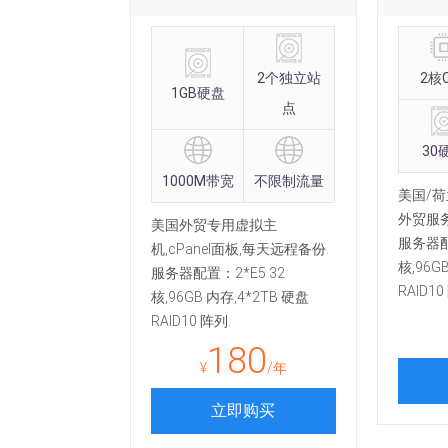
2
个独立站
2核
1GB
硬盘
点
30
1000M
带宽
不限制
流量
美国/
外贸服务
美国外贸专用虚拟主
服务器配
机,cPanel面板,每天远程备份.
核,96G
服务器配置：2*E5 32
RAID10
核,96GB 内存,4*2TB 硬盘
RAID10 阵列.
180
¥
/年
立即购买